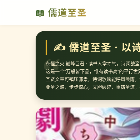
📖 儒道至圣
✍️ 儒道至圣 · 
永恒之火 巅峰巨著 · 读书人掌才气，诗词战
这是一个“万般皆下品，惟有读书高”的平行
圣贤文章可镇压邪祟，诗词歌赋能呼风唤雨。
亚圣之路，步步惊心；文胆破碎，重铸圣道。