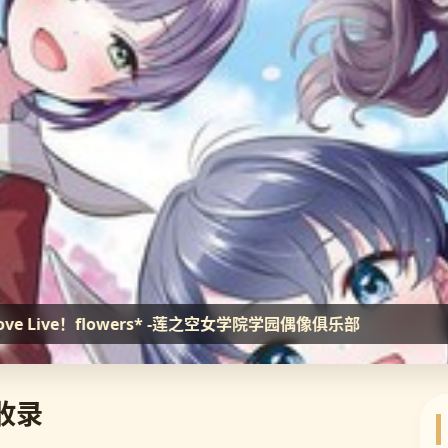
· Love Live！flowers* -莲之空女学院学园偶像俱乐部
全收录