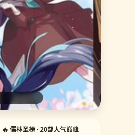
🔥 儒林圣榜 · 20部人气巅峰