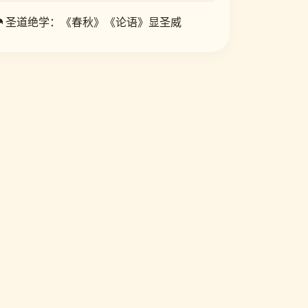
冒险·宠物
🔥 才气热度 7800
🐉 圣道绝学：《春秋》《论语》显圣威
🔥 蛮族克星：方运半圣诛妖皇
10. 向宇宙进发吧，爱丽丝！
科幻·励志
🔥 才气热度 7650
11. 她的现实设定令我心跳不已
恋爱·日常
🔥 才气热度 7500
12. 科纳特城堡的管家生存日志
奇幻·生存
🔥 才气热度 7350
13. 第一次告白
纯爱·校园