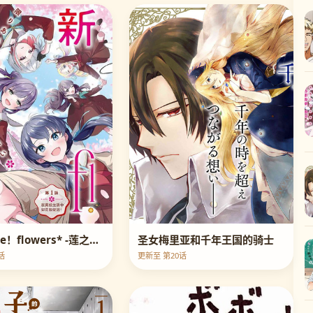
Love Live！flowers* -莲之空女学院学园偶像俱乐部
圣女梅里亚和千年王国的骑士
话
更新至 第20话