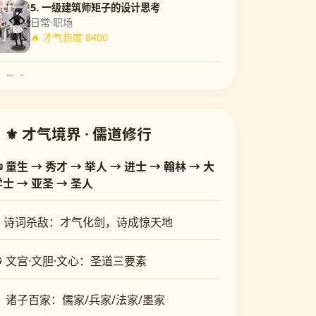
5. 一级建筑师矩子的设计思考
日常·职场
🔥 才气热度 8400
6. 星之卡比 今天也圆滚滚日记
治愈·搞笑
🔥 才气热度 8250
⚜️ 才气境界 · 儒道修行
7. 茜部老师不会害羞
 童生 → 秀才 → 举人 → 进士 → 翰林 → 大
校园·恋爱喜剧
学士 → 亚圣 → 圣人
🔥 才气热度 8100
✨ 诗词杀敌：才气化剑，诗成惊天地
8. 还是会和大姐姐展开自由恋爱呢！
恋爱·喜剧
🧠 文宫·文胆·文心：圣道三要素
🔥 才气热度 7950
🏮 诸子百家：儒家/兵家/法家/墨家
9. 马可梦