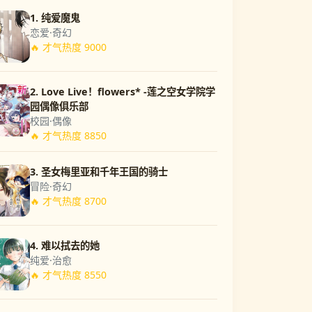
1. 纯爱魔鬼
恋爱·奇幻
🔥 才气热度 9000
2. Love Live！flowers* -莲之空女学院学
园偶像俱乐部
校园·偶像
🔥 才气热度 8850
3. 圣女梅里亚和千年王国的骑士
冒险·奇幻
🔥 才气热度 8700
4. 难以拭去的她
纯爱·治愈
🔥 才气热度 8550