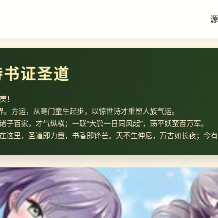
源
以诗书证圣道
蛮夷！
世界。方运，从寒门童生起步，以惊世诗才重塑人族气运。
诸子百家，才气纵横；一联“大鹏一日同风起”，荡平妖蛮百万军。
在这里，圣道即力量，书香即锋芒。天不生仲尼，万古如长夜；今有