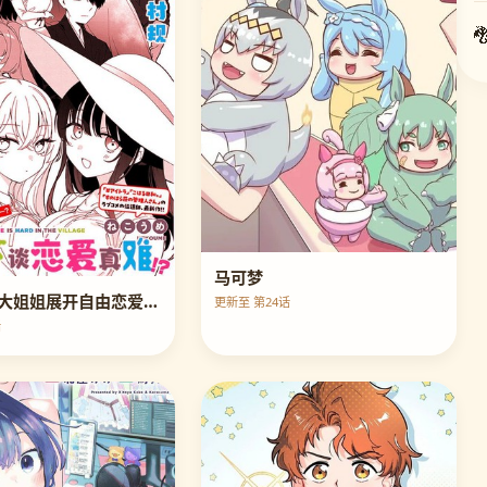
马可梦
还是会和大姐姐展开自由恋爱呢！
更新至 第24话
话