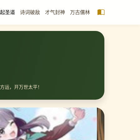
起圣道
诗词破敌
才气封神
万古儒林
方运，开万世太平！