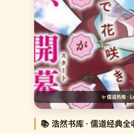
✨ 儒道热推 
📚 浩然书库 · 儒道经典