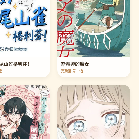
尾山雀格利芬！
斯蒂娅的魔女
话
更新至 第19话