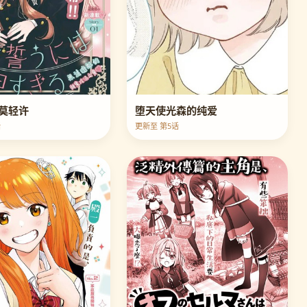
莫轻许
堕天使光森的纯爱
话
更新至 第5话